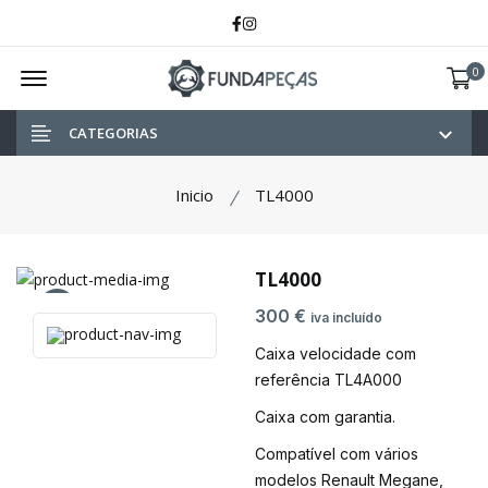
Facebook
Instagram
Offcanvas Menu Open
0
CATEGORIAS
Inicio
TL4000
TL4000
300 €
iva incluído
ver foto
Caixa velocidade com
referência TL4A000
Caixa com garantia.
Compatível com vários
modelos Renault Megane,